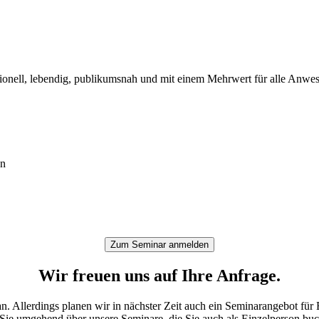
essionell, lebendig, publikumsnah und mit einem Mehrwert für alle Anw
en
Zum Seminar anmelden
Wir freuen uns auf Ihre Anfrage.
. Allerdings planen wir in nächster Zeit auch ein Seminarangebot für E
 Sie umgehend über unsere Seminare, die Sie auch als Einzelperson bu