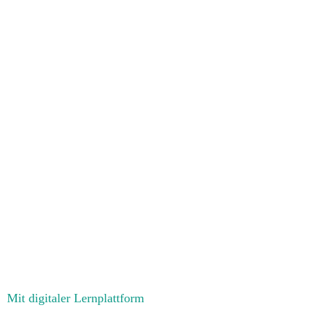
Ich bin auf TalkingBridges® aufmerksam geworden
durch
*
Ich bin damit einverstanden, dass meine Eingaben
zur Verarbeitung genutzt werden.
Datenschutz
*
Mit digitaler Lernplattform