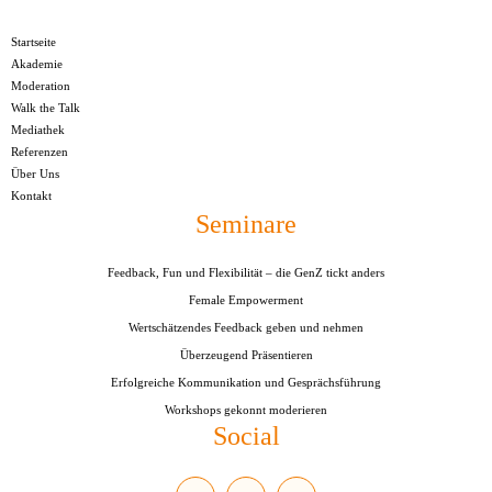
Startseite
Akademie
Moderation
Walk the Talk
Mediathek
Referenzen
Über Uns
Kontakt
Seminare
Feedback, Fun und Flexibilität – die GenZ tickt anders
Female Empowerment
Wertschätzendes Feedback geben und nehmen
Überzeugend Präsentieren
Erfolgreiche Kommunikation und Gesprächsführung
Kundenbewertungen und Erfahrungen zu
Workshops gekonnt moderieren
Kerstin Stromberg-Mallmann
Social
SEHR GUT
%
100