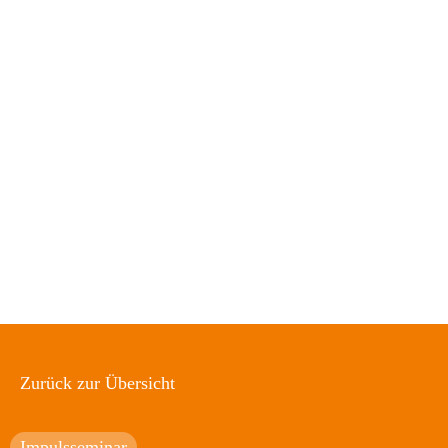
Überblick
Impressionen
Veranstaltungen
Mediathek
Über Uns
Kontakt
Zurück zur Übersicht
Impulsseminar